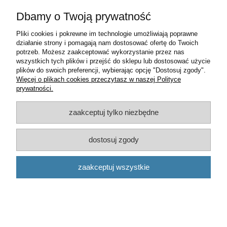
Dbamy o Twoją prywatność
Pliki cookies i pokrewne im technologie umożliwiają poprawne
działanie strony i pomagają nam dostosować ofertę do Twoich
potrzeb. Możesz zaakceptować wykorzystanie przez nas
wszystkich tych plików i przejść do sklepu lub dostosować użycie
plików do swoich preferencji, wybierając opcję "Dostosuj zgody".
Więcej o plikach cookies przeczytasz w naszej Polityce
prywatności.
zaakceptuj tylko niezbędne
dostosuj zgody
ROZRUSZNIK CS1036
zaakceptuj wszystkie
300,00 zł
zawiera 23% VAT, bez kosztów dostawy