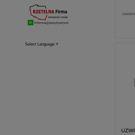
zawier
Select Language
▼
UZWO