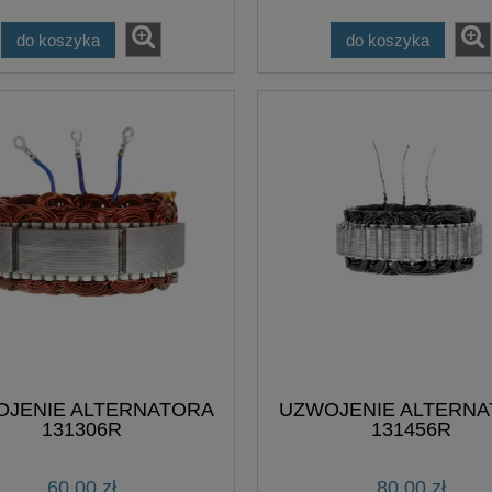
do koszyka
do koszyka
JENIE ALTERNATORA
UZWOJENIE ALTERN
131306R
131456R
60,00 zł
80,00 zł