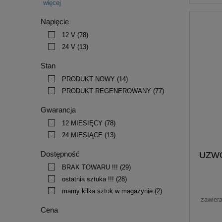
więcej
Napięcie
12 V
(78)
24 V
(13)
Stan
PRODUKT NOWY
(14)
PRODUKT REGENEROWANY
(77)
Gwarancja
12 MIESIĘCY
(78)
24 MIESIĄCE
(13)
Dostępność
UZWO
BRAK TOWARU !!!
(29)
ostatnia sztuka !!!
(28)
mamy kilka sztuk w magazynie
(2)
zawier
Cena