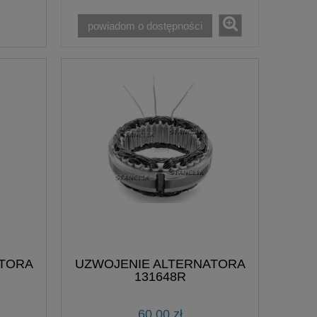
powiadom o dostępności
ATORA
UZWOJENIE ALTERNATORA
131648R
60,00 zł