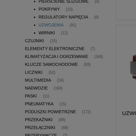
PIERŚCIENIE ŚLIZGOWE
(0)
POKRYWY
(10)
REGULATORY NAPIĘCIA
(8)
UZWOJENIA
(91)
WIRNIKI
(12)
CZUJNIKI
(15)
ELEMENTY ELEKTRONICZNE
(7)
KLIMATYZACJA I OGRZEWANIE
(169)
KLUCZE SAMOCHODOWE
(93)
LICZNIKI
(52)
MULTIMEDIA
(34)
NADWOZIE
(160)
PASKI
(11)
PNEUMATYKA
(15)
PODUSZKI POWIETRZNE
(172)
UZWO
PRZEKAŹNIKI
(98)
PRZEŁĄCZNIKI
(49)
PRZERYWACZE
(2)