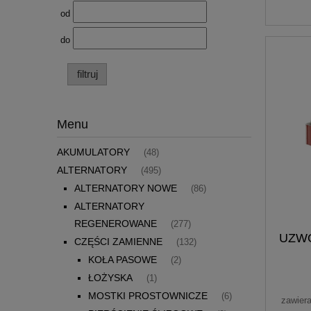
od
do
filtruj
Menu
AKUMULATORY
(48)
ALTERNATORY
(495)
ALTERNATORY NOWE
(86)
ALTERNATORY
REGENEROWANE
(277)
UZWO
CZĘŚCI ZAMIENNE
(132)
KOŁA PASOWE
(2)
ŁOŻYSKA
(1)
MOSTKI PROSTOWNICZE
(6)
zawier