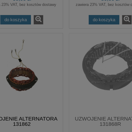
a 23% VAT, bez kosztów dostawy
zawiera 23% VAT, bez kosztów 
do koszyka
do koszyka
JENIE ALTERNATORA
UZWOJENIE ALTERN
131862
131868R