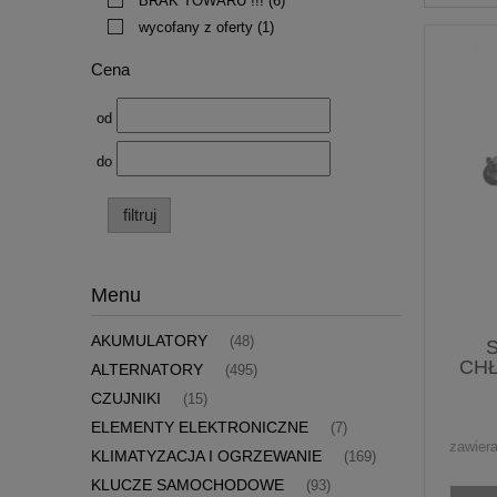
BRAK TOWARU !!!
(6)
wycofany z oferty
(1)
Cena
od
do
filtruj
Menu
AKUMULATORY
(48)
CHŁ
ALTERNATORY
(495)
CZUJNIKI
(15)
ELEMENTY ELEKTRONICZNE
(7)
zawier
KLIMATYZACJA I OGRZEWANIE
(169)
KLUCZE SAMOCHODOWE
(93)