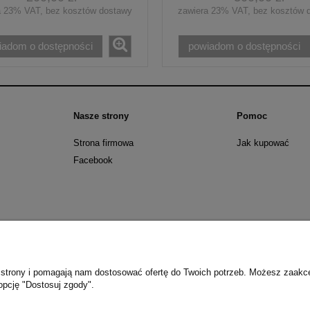
a 23% VAT, bez kosztów dostawy
zawiera 23% VAT, bez kosztów 
iadom o dostępności
powiadom o dostępności
Nasze strony
Pomoc
Strona firmowa
Jak kupować
Facebook
nny sposób zdjęć i opisów ze sklepu, bez zgody właściciela - ZABRONIONE - 
Nr 24, poz. 83] oraz ustawy z dnia 23 kwietnia 1994 roku kodeks cywilny [Dz.
ie strony i pomagają nam dostosować ofertę do Twoich potrzeb. Możesz zaakc
opcję "Dostosuj zgody".