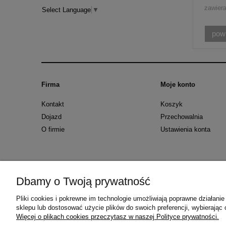
zawier
Select Language
▼
pow
Firma
Moje konto
Kontakt
Koszyk
Dojazd
Przechowalnia
O firmie
Ustawienia konta
Dbamy o Twoją prywatność
Kopiowanie, powielanie, zmienianie i używanie w jakikolwiek i
roku o prawie autorskim i prawach pokrewnych [Dz.U. z 1994 r. 
Pliki cookies i pokrewne im technologie umożliwiają poprawne działan
sklepu lub dostosować użycie plików do swoich preferencji, wybierając 
Więcej o plikach cookies przeczytasz w naszej Polityce prywatności.