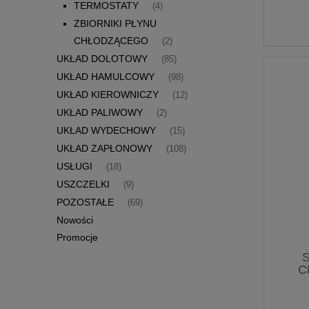
TERMOSTATY
(4)
ZBIORNIKI PŁYNU
CHŁODZĄCEGO
(2)
UKŁAD DOLOTOWY
(85)
UKŁAD HAMULCOWY
(98)
UKŁAD KIEROWNICZY
(12)
UKŁAD PALIWOWY
(2)
UKŁAD WYDECHOWY
(15)
UKŁAD ZAPŁONOWY
(108)
USŁUGI
(18)
USZCZELKI
(9)
POZOSTAŁE
(69)
Nowości
Promocje
C