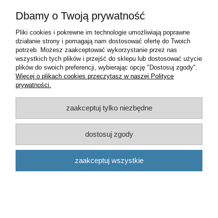
Dbamy o Twoją prywatność
Pliki cookies i pokrewne im technologie umożliwiają poprawne
działanie strony i pomagają nam dostosować ofertę do Twoich
potrzeb. Możesz zaakceptować wykorzystanie przez nas
wszystkich tych plików i przejść do sklepu lub dostosować użycie
plików do swoich preferencji, wybierając opcję "Dostosuj zgody".
Więcej o plikach cookies przeczytasz w naszej Polityce
prywatności.
zaakceptuj tylko niezbędne
dostosuj zgody
PRZEKAŹNIK 0025450505
zaakceptuj wszystkie
40,00 zł
zawiera 23% VAT, bez kosztów dostawy