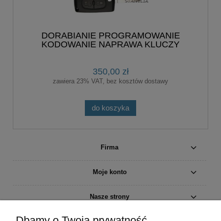
DORABIANIE PROGRAMOWANIE
KODOWANIE NAPRAWA KLUCZY
CITROEN PEUGEOT
350,00 zł
zawiera 23% VAT, bez kosztów dostawy
do koszyka
Firma
Moje konto
Nasze strony
Dbamy o Twoją prywatność