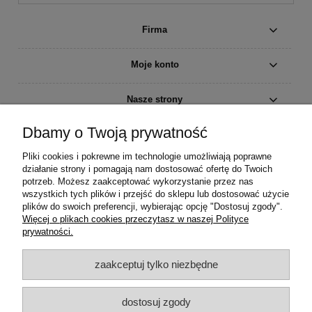
Firma
Moje konto
Nasze strony
Dbamy o Twoją prywatność
Pomoc
Pliki cookies i pokrewne im technologie umożliwiają poprawne
Informacje
działanie strony i pomagają nam dostosować ofertę do Twoich
potrzeb. Możesz zaakceptować wykorzystanie przez nas
wszystkich tych plików i przejść do sklepu lub dostosować użycie
Kopiowanie, powielanie, zmienianie i używanie w jakikolwiek inny
plików do swoich preferencji, wybierając opcję "Dostosuj zgody".
sposób zdjęć i opisów ze sklepu, bez zgody właściciela -
Więcej o plikach cookies przeczytasz w naszej Polityce
ZABRONIONE - pod groźbą karną art. 115 - 119 ustawy z dnia 4
prywatności.
lutego 1994 roku o prawie autorskim i prawach pokrewnych [Dz.U. z
1994 r. Nr 24, poz. 83] oraz ustawy z dnia 23 kwietnia 1994 roku
kodeks cywilny [Dz.U. z 1994 r. Nr 16, poz. 93].
zaakceptuj tylko niezbędne
dostosuj zgody