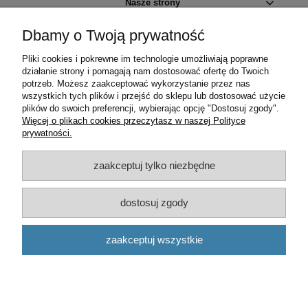
Nasze strony
Dbamy o Twoją prywatność
Pomoc
Pliki cookies i pokrewne im technologie umożliwiają poprawne
Informacje
działanie strony i pomagają nam dostosować ofertę do Twoich
potrzeb. Możesz zaakceptować wykorzystanie przez nas
wszystkich tych plików i przejść do sklepu lub dostosować użycie
Kopiowanie, powielanie, zmienianie i używanie w jakikolwiek inny
plików do swoich preferencji, wybierając opcję "Dostosuj zgody".
sposób zdjęć i opisów ze sklepu, bez zgody właściciela -
Więcej o plikach cookies przeczytasz w naszej Polityce
ZABRONIONE - pod groźbą karną art. 115 - 119 ustawy z dnia 4
prywatności.
lutego 1994 roku o prawie autorskim i prawach pokrewnych [Dz.U. z
1994 r. Nr 24, poz. 83] oraz ustawy z dnia 23 kwietnia 1994 roku
kodeks cywilny [Dz.U. z 1994 r. Nr 16, poz. 93].
zaakceptuj tylko niezbędne
dostosuj zgody
pokaż pełną wersję strony
zaakceptuj wszystkie
Sklep internetowy Shoper.pl