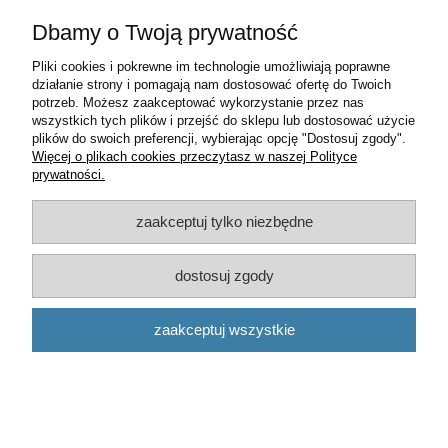
Dbamy o Twoją prywatność
Pliki cookies i pokrewne im technologie umożliwiają poprawne
działanie strony i pomagają nam dostosować ofertę do Twoich
potrzeb. Możesz zaakceptować wykorzystanie przez nas
wszystkich tych plików i przejść do sklepu lub dostosować użycie
plików do swoich preferencji, wybierając opcję "Dostosuj zgody".
Więcej o plikach cookies przeczytasz w naszej Polityce
prywatności.
zaakceptuj tylko niezbędne
dostosuj zgody
LICZNIK 46750595
zaakceptuj wszystkie
200,00 zł
zawiera 23% VAT, bez kosztów dostawy