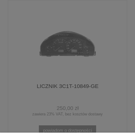
LICZNIK 3C1T-10849-GE
250,00 zł
zawiera 23% VAT, bez kosztów dostawy
powiadom o dostępności