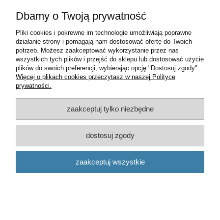
Dbamy o Twoją prywatność
Pliki cookies i pokrewne im technologie umożliwiają poprawne
działanie strony i pomagają nam dostosować ofertę do Twoich
potrzeb. Możesz zaakceptować wykorzystanie przez nas
wszystkich tych plików i przejść do sklepu lub dostosować użycie
plików do swoich preferencji, wybierając opcję "Dostosuj zgody".
Więcej o plikach cookies przeczytasz w naszej Polityce
prywatności.
zaakceptuj tylko niezbędne
dostosuj zgody
SPRZĘGŁO ROZRUSZNIKA 131984
zaakceptuj wszystkie
75,00 zł
zawiera 23% VAT, bez kosztów dostawy