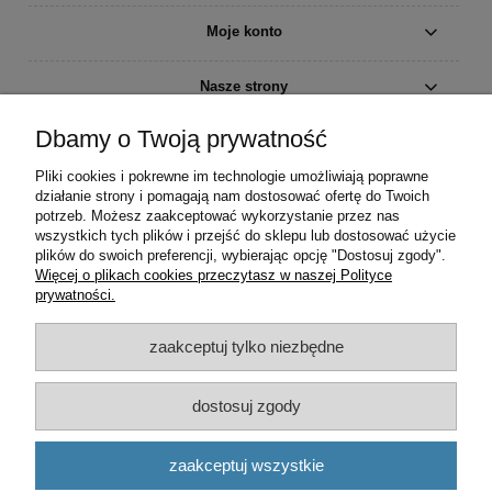
Moje konto
Nasze strony
Dbamy o Twoją prywatność
Pomoc
Pliki cookies i pokrewne im technologie umożliwiają poprawne
Informacje
działanie strony i pomagają nam dostosować ofertę do Twoich
potrzeb. Możesz zaakceptować wykorzystanie przez nas
wszystkich tych plików i przejść do sklepu lub dostosować użycie
Kopiowanie, powielanie, zmienianie i używanie w jakikolwiek inny
plików do swoich preferencji, wybierając opcję "Dostosuj zgody".
sposób zdjęć i opisów ze sklepu, bez zgody właściciela -
Więcej o plikach cookies przeczytasz w naszej Polityce
ZABRONIONE - pod groźbą karną art. 115 - 119 ustawy z dnia 4
prywatności.
lutego 1994 roku o prawie autorskim i prawach pokrewnych [Dz.U. z
1994 r. Nr 24, poz. 83] oraz ustawy z dnia 23 kwietnia 1994 roku
kodeks cywilny [Dz.U. z 1994 r. Nr 16, poz. 93].
zaakceptuj tylko niezbędne
dostosuj zgody
pokaż pełną wersję strony
zaakceptuj wszystkie
Sklep internetowy Shoper.pl